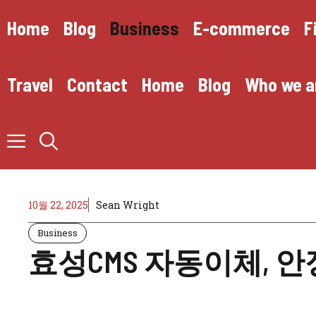
Skip
to
Home
Blog
Business
E-commerce
F
content
Travel
Contact
Home
Blog
Who we a
10월 22, 2025
Sean Wright
Business
효성CMS 자동이체, 