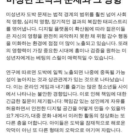
미성년자 도박 문제는 법적 경계의 범위를 훨씬 넘어 사회
적 영향, 심리적 영향, 장기적인 결과의 복잡한 태피스트리
를 엮어냅니다. 디지털 플랫폼이 확산됨에 따라 젊은이들
은 자신의 영향을 완전히 파악하지 못한 채 위험 감수 행동
을 미화하는 환경에 점점 더 많이 노출되고 있습니다. 또래
의 영향력이 가장 중요한 시대에 흥미나 검증을 원하는 미
성년자에게는 베팅의 스릴이 매력적일 수 있습니다.
연구에 따르면 도박에 일찍 노출되면 나중에 중독될 가능
성이 높아지는 것과 상관관계가 있는 것으로 나타났습니
다. 이는 온라인 게임과 내기를 즐기는 많은 청소년들 사이
에서 나타나는 불안한 경향입니다. 이로 인해 책임에 대한
긴급한 질문이 제기됩니다: 책임감 있는 성인에게 자유를
허용하면서 안전한 디지털 공간을 어떻게 만들 수 있을까
요? 게다가, 대중 문화 내에서 이러한 활동의 정상화는 또
다른 층을 더합니다. 아이들은 도박을 잠재적으로 해로운
악덕이 아닌 또 다른 형태의 오락으로 여기며 자랍니다.