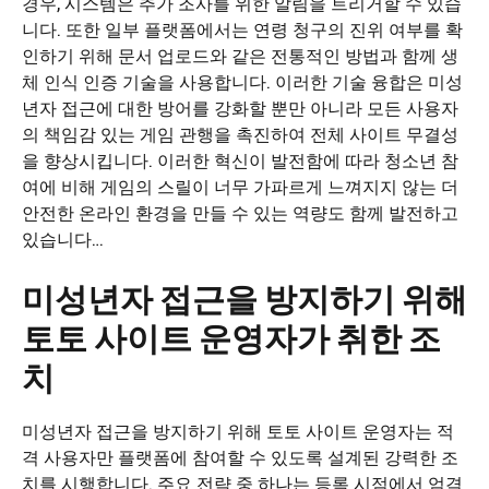
경우, 시스템은 추가 조사를 위한 알림을 트리거할 수 있습
니다. 또한 일부 플랫폼에서는 연령 청구의 진위 여부를 확
인하기 위해 문서 업로드와 같은 전통적인 방법과 함께 생
체 인식 인증 기술을 사용합니다. 이러한 기술 융합은 미성
년자 접근에 대한 방어를 강화할 뿐만 아니라 모든 사용자
의 책임감 있는 게임 관행을 촉진하여 전체 사이트 무결성
을 향상시킵니다. 이러한 혁신이 발전함에 따라 청소년 참
여에 비해 게임의 스릴이 너무 가파르게 느껴지지 않는 더
안전한 온라인 환경을 만들 수 있는 역량도 함께 발전하고
있습니다…
미성년자 접근을 방지하기 위해
토토 사이트 운영자가 취한 조
치
미성년자 접근을 방지하기 위해 토토 사이트 운영자는 적
격 사용자만 플랫폼에 참여할 수 있도록 설계된 강력한 조
치를 시행합니다. 주요 전략 중 하나는 등록 시점에서 엄격