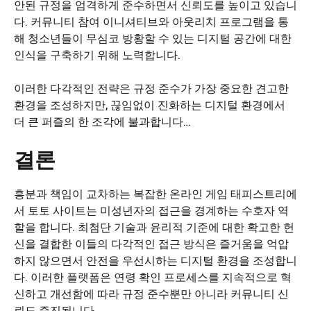
안된 규정을 엄격하게 준수하면서 신뢰도를 높이고 있습니
다. 커뮤니티 참여 이니셔티브와 아웃리치 프로그램을 통
해 청소년들이 무심코 방황할 수 있는 디지털 공간에 대한
인식을 구축하기 위해 노력합니다.
이러한 다각적인 전략은 규정 준수가 가장 중요한 견고한
환경을 조성하지만, 끊임없이 진화하는 디지털 환경에서
더 큰 퍼즐의 한 조각에 불과합니다…
결론
흥분과 책임이 교차하는 복잡한 온라인 게임 태피스트리에
서 토토 사이트는 미성년자의 접근을 경계하는 수호자 역
할을 합니다. 최첨단 기술과 윤리적 기준에 대한 확고한 헌
신을 결합한 이들의 다각적인 접근 방식은 즐거움을 억압
하지 않으면서 안전을 우선시하는 디지털 환경을 조성합니
다. 이러한 플랫폼은 연령 확인 프로세스를 지속적으로 혁
신하고 개선함에 따라 규정 준수뿐만 아니라 커뮤니티 신
뢰도 증진됩니다.