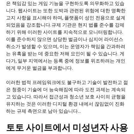
은 책임감 있는 게임 기능을 구현하도록 의무화하고 있습
니다. 웹사이트는 또한 도박과 관련된 위험에 대한 명확한
고지 사항을 표시해야 하며, 플랫폼이 성인 전용으로 설계
되었음을 강조합니다.규제 기관은 현지 법률 준수를 강제
하기 위해 이러한 사이트를 지속적으로 모니터링합니다.
이를 준수하지 않으면 상당한 벌금이나 심지어 라이선스
취소가 발생할 수 있으며, 이는 운영자가 책임을 간과하려
는 유혹을 받는 데 중요한 저해 요인이 될 수 있습니다. 게
다가, 일부 지역에서는 등록 중에 정보를 위조하려는 개인
에게 무거운 벌금을 부과합니다.
이러한 법적 프레임워크에도 불구하고 기술이 발전하고 젊
은 청중이 기술에 더 능숙해짐에 따라 도전 과제는 계속되
고 있습니다. 따라서 접근성과 청소년 보호 사이의 균형을
유지하는 것은 이러한 디지털 환경 내에서 끊임없이 진화
하는 규제 측면으로 남아 있습니다…
토토 사이트에서 미성년자 사용