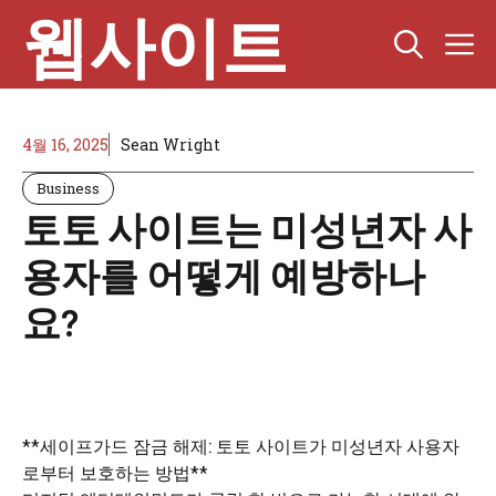
Skip
웹사이트
M
to
content
4월 16, 2025
Sean Wright
Business
토토 사이트는 미성년자 사
용자를 어떻게 예방하나
요?
**세이프가드 잠금 해제: 토토 사이트가 미성년자 사용자
로부터 보호하는 방법**