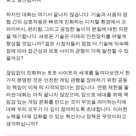
하지만 대화는 여기서 끝나지 않습니다. 기술과 사용자 경
험 간의 상호작용은 빠르게 진화하는 디지털 환경에서 프
라이버시, 편리함, 그리고 공정한 놀이의 본질에 대한 의문
을 제기합니다. 새로운 기술은 미래의 안전장치를 어떻게
형성할 것입니까? 젊은 시청자들이 점점 더 기술에 익숙해
짐에 따라 접근성과 보호 사이의 균형이 더욱 발전할 수 있
을까요?
끊임없이 진화하는 토토 사이트의 세계를 들여다보면서 한
가지 분명한 것은 안전한 게임 관행을 장려하기 위한 공동
의 책임이 이제 막 시작되었다는 점입니다. 연령 제한을 둘
러싼 대화는 아직 끝나지 않았으며, 앞으로 세대를 위해 책
임감 있는 게임 문화를 만드는 것이 무엇을 의미하는지에
대해 우리 모두가 더 깊이 참여하도록 초대합니다. 이러한
노력을 더욱 강화할 수 있는 혁신이나 정책은 무엇이라고
생각하십니까?