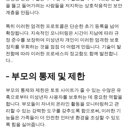
을 뚫고 들어가려는 사람들을 저지하는 상호작용적인 보안
계층을 만듭니다.
특히 이러한 엄격한 프로토콜은 단순한 초기 등록을 넘어
확장됩니다. 지속적인 모니터링은 시간이 지남에 따라 규
정 준수를 보장하여 미성년자 개인이 이러한 엄격한 보호
장치를 우회하는 것을 점점 더 어렵게 만듭니다. 기술이 발
전함에 따라 이러한 프로세스의 정교함도 함께 발전합니
다…
– 부모의 통제 및 제한
부모의 통제와 제한은 토토 사이트가 줄 수 있는 수많은 유
혹으로부터 미성년자 사용자를 보호하는 데 중요한 역할을
합니다. 부모들이 자녀의 온라인 활동을 모니터링하고 관
리할 수 있는 강력한 도구를 갖추도록 함으로써, 이러한 기
능들은 가족들이 더 안전한 인터넷 환경을 조성할 수 있도
록 힘을 실어줍니다.