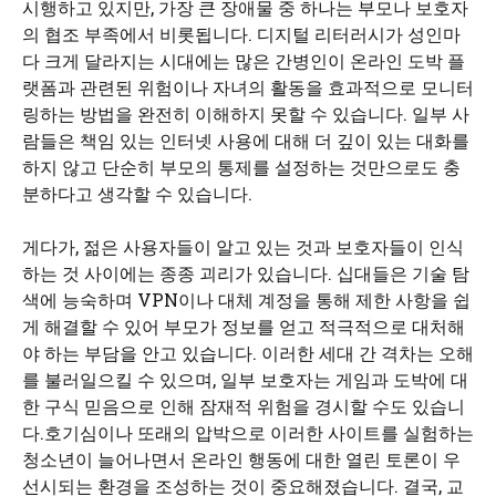
시행하고 있지만, 가장 큰 장애물 중 하나는 부모나 보호자
의 협조 부족에서 비롯됩니다. 디지털 리터러시가 성인마
다 크게 달라지는 시대에는 많은 간병인이 온라인 도박 플
랫폼과 관련된 위험이나 자녀의 활동을 효과적으로 모니터
링하는 방법을 완전히 이해하지 못할 수 있습니다. 일부 사
람들은 책임 있는 인터넷 사용에 대해 더 깊이 있는 대화를
하지 않고 단순히 부모의 통제를 설정하는 것만으로도 충
분하다고 생각할 수 있습니다.
게다가, 젊은 사용자들이 알고 있는 것과 보호자들이 인식
하는 것 사이에는 종종 괴리가 있습니다. 십대들은 기술 탐
색에 능숙하며 VPN이나 대체 계정을 통해 제한 사항을 쉽
게 해결할 수 있어 부모가 정보를 얻고 적극적으로 대처해
야 하는 부담을 안고 있습니다. 이러한 세대 간 격차는 오해
를 불러일으킬 수 있으며, 일부 보호자는 게임과 도박에 대
한 구식 믿음으로 인해 잠재적 위험을 경시할 수도 있습니
다.호기심이나 또래의 압박으로 이러한 사이트를 실험하는
청소년이 늘어나면서 온라인 행동에 대한 열린 토론이 우
선시되는 환경을 조성하는 것이 중요해졌습니다. 결국, 교