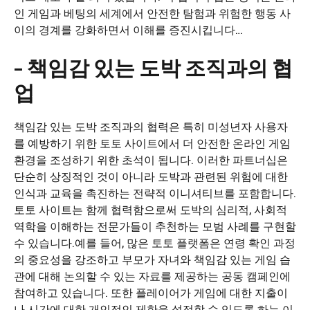
인 게임과 베팅의 세계에서 안전한 탐험과 위험한 행동 사
이의 경계를 강화하면서 이해를 증진시킵니다…
– 책임감 있는 도박 조직과의 협
업
책임감 있는 도박 조직과의 협력은 특히 미성년자 사용자
를 예방하기 위한 토토 사이트에서 더 안전한 온라인 게임
환경을 조성하기 위한 초석이 됩니다. 이러한 파트너십은
단순히 상징적인 것이 아니라 도박과 관련된 위험에 대한
인식과 교육을 촉진하는 전략적 이니셔티브를 포함합니다.
토토 사이트는 함께 협력함으로써 도박의 심리적, 사회적
역학을 이해하는 전문가들이 추천하는 모범 사례를 구현할
수 있습니다.예를 들어, 많은 토토 플랫폼은 연령 확인 과정
의 중요성을 강조하고 부모가 자녀와 책임감 있는 게임 습
관에 대해 논의할 수 있는 자료를 제공하는 공동 캠페인에
참여하고 있습니다. 또한 플레이어가 게임에 대한 지출이
나 시간에 대한 개인적인 제한을 설정할 수 있도록 하는 이