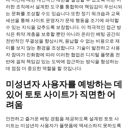
러한 조직에서 설계한 도구를 통합하여 책임감이 우선시되
는 문화를 조성할 수도 있습니다.또한 정기 워크숍과 교육
세션을 통해 사이트 운영자가 문제 행동을 조기에 파악할
수 있는 지식을 갖추도록 보장합니다. 이 적극적인 접근 방
식은 취약 계층을 보호할 뿐만 아니라 온라인 베팅 공간의
전반적인 무결성을 향상시켜, 용납할 수 없는 비용으로 재
미를 보지 않는 환경을 조성합니다. 기술이 발전하고 사용
자 참여가 진화함에 따라 이러한 협업은 디지털 플랫폼 전
반에 걸쳐 책임감 있는 도박에 접근하는 방식을 형성하는
데 점점 더 중요한 역할을 할 것입니다.
미성년자 사용자를 예방하는 데
있어 토토 사이트가 직면한 어
려움
안전하고 즐거운 베팅 경험을 제공하도록 설계된 토토 사
이트는 미성년자 사용자가 플랫폼에 액세스하지 못하도록