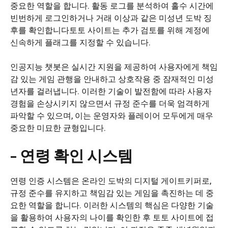
중요한 역할을 합니다. 활동 로그를 분석하여 홀수 시간에
빈번하게 로그인하거나 거래 이상과 같은 미성년 도박 징
후를 확인합니다토토 사이트는 추가 검토를 위해 계정에
신속하게 플래그를 지정할 수 있습니다.
인공지능 챗봇은 실시간 지원을 제공하여 사용자에게 책임
감 있는 게임 관행을 안내하고 상호작용 중 잠재적인 미성
년자를 걸러냅니다. 이러한 기술이 발전함에 따라 사용자
경험을 손상시키지 않으면서 규정 준수를 더욱 엄격하게
파악할 수 있으며, 이는 운영자와 플레이어 모두에게 매우
중요한 미묘한 균형입니다.
– 연령 확인 시스템
연령 인증 시스템은 온라인 도박의 디지털 게이트키퍼로,
규정 준수를 유지하고 책임감 있는 게임을 촉진하는 데 중
요한 역할을 합니다. 이러한 시스템의 핵심은 다양한 기술
을 활용하여 사용자의 나이를 확인한 후 토토 사이트에 접