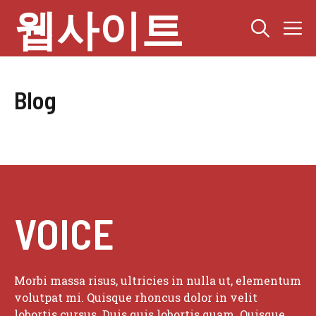
Skip
웹사이트
M
to
content
Blog
VOICE
Morbi massa risus, ultricies in nulla ut, elementum
volutpat mi. Quisque rhoncus dolor in velit
lobortis cursus. Duis quis lobortis quam. Quisque