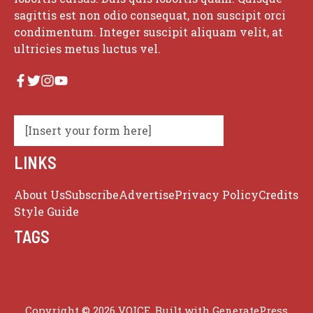
sagittis est non odio consequat, non suscipit orci
condimentum. Integer suscipit aliquam velit, at
ultricies metus luctus vel.
[Insert your form here]
LINKS
About Us
Subscribe
Advertise
Privacy Policy
Credits
Style Guide
TAGS
Copyright © 2026 VOICE. Built with
GeneratePress