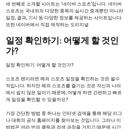
세 번째로 소개할 사이트는 ‘네이버 스포츠’입니다. 네이버
스포츠는 국내외의 다양한 종목의 실시간 중계뿐만 아니라
일정, 결과, 기사 등 다양한 정보를 제공하는 사이트입니다.
또한 네이버에서 직접 제작하는 오리지널
일정 확인하기: 어떻게 할 것인
가?
일정 확인하기: 어떻게 할 것인가?
스포츠 팬이라면 해외 스포츠 일정을 확인하는 것은 필수
적입니다. 하지만 해외 스포츠를 즐기는 것은 자신의 나라
에서 쉽지 않은 일이기 때문에, 어떻게 하면 간편하고 빠르
게 일정을 확인할 수 있을까요?
가장 간단한 방법 중 하나는 인터넷 검색을 통해 해당 리그
나 대회의 공식 홈페이지를 찾아보는 것입니다. 그러나 이
방법은 여러 번의 클릭과 검색 과정을 거치기 때문에 시간