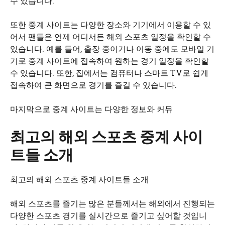
수 있습니다.
또한 중계 사이트는 다양한 장소와 기기에서 이용할 수 있
어서 팬들은 언제 어디서든 해외 스포츠 일정을 확인할 수
있습니다. 예를 들어, 출장 중이거나 이동 중에도 모바일 기
기로 중계 사이트에 접속하여 원하는 경기 일정을 확인할
수 있습니다. 또한, 집에서는 컴퓨터나 스마트 TV로 쉽게
접속하여 큰 화면으로 경기를 즐길 수 있습니다.
마지막으로 중계 사이트는 다양한 정보와 커뮤
최고의 해외 스포츠 중계 사이
트들 소개
최고의 해외 스포츠 중계 사이트들 소개
해외 스포츠를 즐기는 많은 분들께서는 해외에서 진행되는
다양한 스포츠 경기를 실시간으로 즐기고 싶어할 것입니