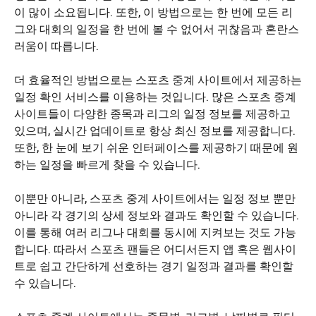
이 많이 소요됩니다. 또한, 이 방법으로는 한 번에 모든 리
그와 대회의 일정을 한 번에 볼 수 없어서 귀찮음과 혼란스
러움이 따릅니다.
더 효율적인 방법으로는 스포츠 중계 사이트에서 제공하는
일정 확인 서비스를 이용하는 것입니다. 많은 스포츠 중계
사이트들이 다양한 종목과 리그의 일정 정보를 제공하고
있으며, 실시간 업데이트로 항상 최신 정보를 제공합니다.
또한, 한 눈에 보기 쉬운 인터페이스를 제공하기 때문에 원
하는 일정을 빠르게 찾을 수 있습니다.
이뿐만 아니라, 스포츠 중계 사이트에서는 일정 정보 뿐만
아니라 각 경기의 상세 정보와 결과도 확인할 수 있습니다.
이를 통해 여러 리그나 대회를 동시에 지켜보는 것도 가능
합니다. 따라서 스포츠 팬들은 어디서든지 앱 혹은 웹사이
트로 쉽고 간단하게 선호하는 경기 일정과 결과를 확인할
수 있습니다.