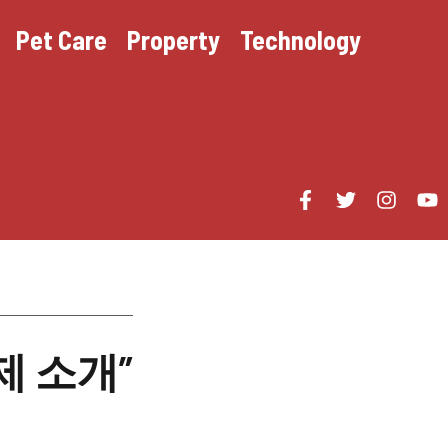
Pet Care
Property
Technology
제 소개”