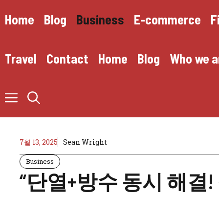
Skip
to
Home
Blog
Business
E-commerce
F
content
Travel
Contact
Home
Blog
Who we a
7월 13, 2025
Sean Wright
Business
“단열+방수 동시 해결