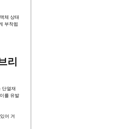
 액체 상태
게 부착됩
이브리
는 단열재
팡이를 유발
 있어 겨