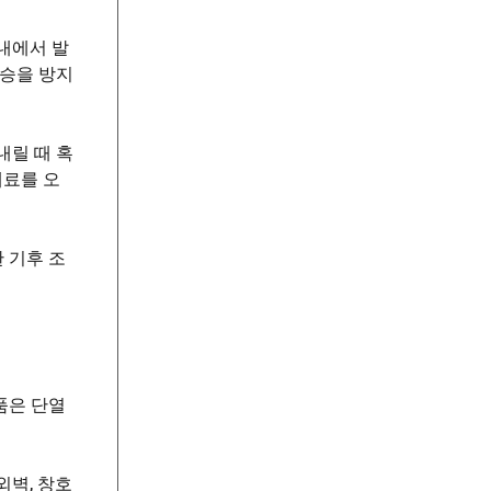
내에서 발
상승을 방지
내릴 때 혹
재료를 오
 기후 조
품은 단열
외벽, 창호